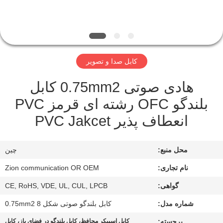
کیفیت
با
ما
کابل صدا و تصویر
تماس
هادی صوتی 0.75mm2 کابل
بگیرید
بلندگو OFC رشته ای قرمز PVC
انعطاف پذیر PVC Jakcet
درخواست
نقل قول
محل منبع:
چين
نقشه
نام تجاری:
Zion communication OR OEM
سایت
گواهی:
CE, RoHS, VDE, UL, CUL, LPCB
شماره مدل:
کابل بلندگو صوتی شکل 8 0.75mm2
PRIVACY
برجسته:
کابل اسپیکر محافظ، کابل بلندگو در فضای باز، کابل