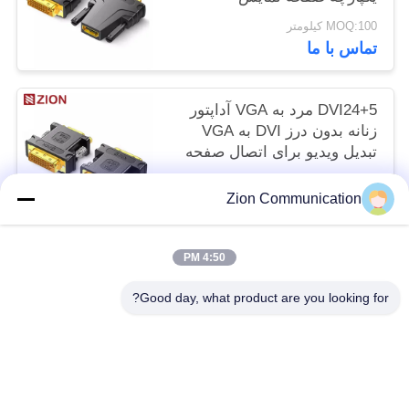
MOQ:100 کیلومتر
تماس با ما
DVI24+5 مرد به VGA آداپتور
زنانه بدون درز DVI به VGA
تبدیل ویدیو برای اتصال صفحه
نمایش
MOQ:100 کیلومتر
Zion Communication
تماس با ما
4:50 PM
دسته بندی های محبوب
همه
Good day, what product are you looking for?
کابل فیبر نوری
سیستم فیبر نوری
کابل کواکسیال 50 اهم
کابل کشی ساختاری مسی