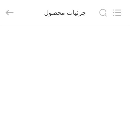
HANGZHOU
ZION
COMMUNICATION
جزئیات محصول
CO.,
LTD.
All
Rights
Reserved.
خانه
محصولات
درباره
ما
تور
کارخانه
کنترل