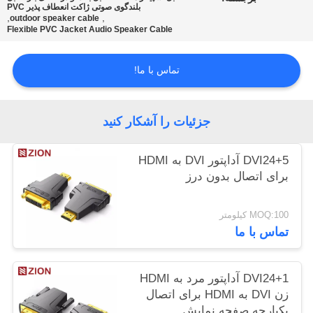
بلندگوی صوتی ژاکت انعطاف پذیر PVC
POLICY
,
,
outdoor speaker cable
Flexible PVC Jacket Audio Speaker Cable
تماس با ما!
جزئیات را آشکار کنید
DVI24+5 آداپتور DVI به HDMI
برای اتصال بدون درز
MOQ:100 کیلومتر
تماس با ما
DVI24+1 آداپتور مرد به HDMI
زن DVI به HDMI برای اتصال
یکپارچه صفحه نمایش