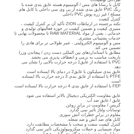
کیفیت
کابل با رسانا های مس / آلومینیوم هسته عایق بندی شده با
رنگ PVC عایق بندی شده از پی وی سی داخلی با کابل های
مسلح / غیر زره پوش PVC داخلی
کنترل کیفیت
با
نکته برجسته در ارتباطات ZION تأکید آن بر کنترل کیفیت ،
ممیزی کیفیت و تضمین کیفیت در حوزه فعالیتهای تولیدی و
ما
خدماتی ، یعنی از مواد RAW MATERIAL تا محصولات نهایی تا
خدمات پشتیبانی مشتری.
تماس
مس و آلومینیوم الکترولیتی ، عمر طولانی تر برای هادی را
تضمین می کند.
بگیرید
مطابق با استانداردهای بین المللی دست زدن / پیچاندن وزرا.
بازپخت مناسب به نرمی و انعطاف پذیری می بخشد.
PVC با استفاده از عایق1 درجه حرارت بالایی را نشان می
دهد.
درخواست
عایق بندی سیلیکون با عایق2 در دمای بالا ایستاده است.
PTFE با استفاده از عایق بندی 3 درجه حرارت بالا ایستاده
است.
نقل قول
FEP با استفاده از عایق بندی 4 درجه حرارت بالا ایستاده است.
عایق مقاومت الکتریکی دیجیتال بالاتر استفاده می شود.
عایق / عایق ضد آب.
نقشه
گریس / مقاومت در برابر روغن.
نوسانات ولتاژ تأثیر نمی گذارد.
سایت
مقاوم در برابر خطرات آتش سوزی.
کابل های ضد آتش و ضد شعله.
کنترل کیفیت سفت و سخت با مشخصات مطابقت دارد.
مواد شیمیایی و حملات میکروبیولوژیکی تأثیر نمی گذارد.
PRIVACY
به دلیل خم شدن شدید هنگام تخمگذار ، هیچ آسیبی نبیند.