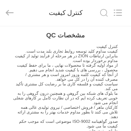
HANGZHOU
ZION
COMMUNICATION
کنترل کیفیت
CO.,
LTD.
All
Rights
Reserved.
خانه
مشخصات QC
کنترل کیفیت
محصولات
کیفیت مداوم کلید توسعه روابط تجاری بلند مدت است.
بنابراین ارتباطات ZION در هر مرحله از فرآیند تولید از کیفیت
مداوم برخوردار بوده است.
از مواد اولیه گرفته تا محصولات نهایی ، ما برای حفظ کیفیت
درباره
محصول ، بررسی های با کیفیت شدید انجام می دهیم.
از آنجا که کیفیت کلمه وزوز امروز است و هر مشتری /
ما
مصرف کننده آن را در کل می خواهد.
سیاست کیفیت و فلسفه کاری ما بر رضایت کل مشتری تأکید
می کند.
ما بلوک های شبکه بین گروهی و همچنین درون گروهی را به
تور
خوبی تعریف کرده ایم که در آن نظارت کامل بر کارهای شغلی
انجام می شود.
کارخانه
کارکنان ماهر / فروش اختصاصی / نیروی تولیدی عالی همه
تلاش می کنند تا بطور مداوم خدمات بهتر را به مشتری ارائه
دهند.
صدور گواهینامه ISO-9002 موضوعی است که موجب حکم
کنترل
کیفیت ما می شود.
طراحی توضیحات