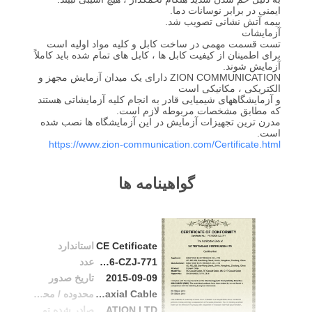
ایمنی در برابر نوسانات دما.
POLICY
بیمه آتش نشانی تصویب شد.
آزمایشات
تست قسمت مهمی در ساخت کابل و کلیه مواد اولیه است
برای اطمینان از کیفیت کابل ها ، کابل های تمام شده باید کاملاً
آزمایش شوند.
ZION COMMUNICATION دارای یک میدان آزمایش مجهز و
الکتریکی ، مکانیکی است
و آزمایشگاههای شیمیایی قادر به انجام کلیه آزمایشاتی هستند
که مطابق مشخصات مربوطه لازم است.
مدرن ترین تجهیزات آزمایش در این آزمایشگاه ها نصب شده
است.
https://www.zion-communication.com/Certificate.html
گواهینامه ها
CE Cetificate
استاندارد
VIC150906-CZJ-771
عدد
2015-09-09
تاریخ صدور
RG & RF Coaxial Cable, MIL-C-17 Coaxial Cable
محدوده / محدوده
VIC TESTING AND CERTIFICATION LTD
صادر شده توسط