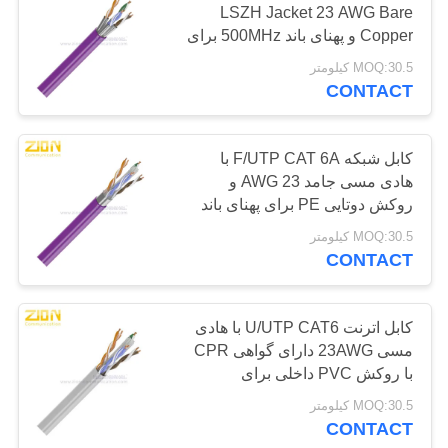
LSZH Jacket 23 AWG Bare
37
Copper و پهنای باند 500MHz برای
انتقال داده با سرعت بالا
کابل هشدار امنیتی
MOQ:30.5 کیلومتر
CONTACT
کابل شبکه F/UTP CAT 6A با
هادی مسی جامد 23 AWG و
روکش دوتایی PE برای پهنای باند
500 مگاهرتز
110
MOQ:30.5 کیلومتر
CONTACT
کابل صدا و تصویر
کابل اترنت U/UTP CAT6 با هادی
مسی 23AWG دارای گواهی CPR
با روکش PVC داخلی برای
شبکه‌های LAN
MOQ:30.5 کیلومتر
CONTACT
33