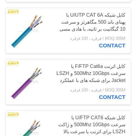
کابل شبکه U/UTP CAT 6A با
کابل کنترل صنعتی
پهنای باند 500 مگاهرتز و سرعت
10 گیگابیت بر ثانیه، با هادی مسی
خالص برای کاربردهای اترنت و
MOQ:305M / قرقره ، 100 قرقره
LAN با سرعت بالا
CONTACT
20
کابل اترنت F/FTP Cat6a با
سرعت 500Mhz 10Gbps و LSZH
Jacket برای شبکه های با عملکرد
مواد کابل
بالا
MOQ:305M / قرقره ، 100 قرقره
CONTACT
کابل شبکه U/FTP CAT6 با
سرعت 500Mhz 10Gbps و ژاکت
96
LSZH برای اترنت با سرعت بالا