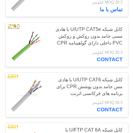
MOQ:30.5 کیلومتر
تماس با ما
112
کابل شبکه LAN
کابل شبکه U/UTP CAT5e با هادی
مسی جامد بدون روکش و روکش
PVC داخلی دارای گواهینامه CPR
MOQ:30.5 کیلومتر
CONTACT
51
کابل شبکه U/UTP CAT6 با هادی
کابل مقاوم در برابر
مس جامد بدون پوشش CPR برای
برنامه های فرکانسی اترنت
آتش
250MHz گواهی شده است
MOQ:30.5 کیلومتر
CONTACT
کابل شبکه U/FTP CAT 6A با