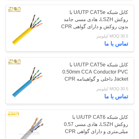
کابل شبکه U/UTP CAT5e با
30
روکش LSZH، هادی مسی جامد
فرستنده و گیرنده
بدون روکش و دارای گواهی CPR
برای استفاده داخلی
MOQ:30.5 کیلومتر
فیبر نوری
تماس با ما
کابل شبکه U/UTP CAT5e با
0.50mm CCA Conductor PVC
Jacket داخلی و گواهینامه CPR
105
MOQ:30.5 کیلومتر
تماس با ما
کابینت و قفسه
کابل شبکه U/UTP CAT6 با
روکش LSZH، هادی مسی 0.57
میلی‌متری و دارای گواهی CPR
برای انتقال داده با سرعت بالا