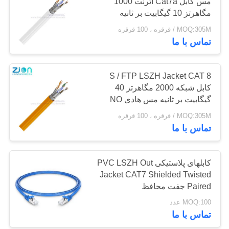
مس کابل Cat7a اترنت 1000
POLICY
مگاهرتز 10 گیگابیت بر ثانیه
MOQ:305M / قرقره ، 100 قرقره
132
تماس با ما
کابل کواکسیال CCTV
S / FTP LSZH Jacket CAT 8
کابل شبکه 2000 مگاهرتز 40
گیگابیت بر ثانیه مس هادی NO
7112436
MOQ:305M / قرقره ، 100 قرقره
تماس با ما
146
کابلهای پلاستیکی PVC LSZH Out
کابل کواکسیال CATV
Jacket CAT7 Shielded Twisted
Paired جفت محافظ
MOQ:100 عدد
تماس با ما