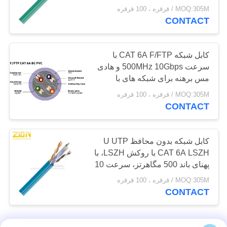
MOQ:305M / قرقره ، 100 قرقره
لوازم کابلی ADSS
CONTACT
کابل شبکه CAT 6A F/FTP با
سرعت 500MHz 10Gbps و هادی
مس برهنه برای شبکه های با
سرعت بالا
MOQ:305M / قرقره ، 100 قرقره
43
CONTACT
کابل های برق فشار
ضعیف
کابل شبکه بدون محافظ U UTP
CAT 6A LSZH با روکش LSZH، با
پهنای باند 500 مگاهرتز، سرعت 10
گیگابیت بر ثانیه، هادی مسی برای
MOQ:305M / قرقره ، 100 قرقره
شبکه پرسرعت
CONTACT
74