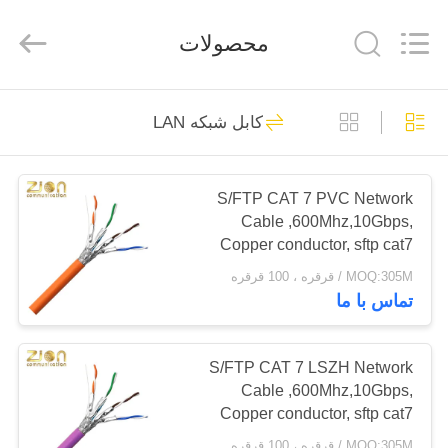
HANGZHOU
ZION
COMMUNICATION
محصولات
CO.,
LTD.
All
Rights
Reserved.
خانه
516
کابل شبکه LAN
سیستم فیبر نوری
محصولات
S/FTP CAT 7 PVC Network
Cable ,600Mhz,10Gbps,
درباره
Copper conductor, sftp cat7
ما
ethernet cable, cat7 lan cable
MOQ:305M / قرقره ، 100 قرقره
NO 7112402
تماس با ما
38
تور
کارخانه
S/FTP CAT 7 LSZH Network
کابل فیبر نوری
Cable ,600Mhz,10Gbps,
Copper conductor, sftp cat7
کنترل
ethernet cable, cat7 lan cable
MOQ:305M / قرقره ، 100 قرقره