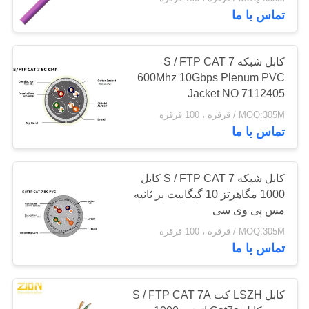
کیفیت
NO 7112406
تماس با ما
با
66
کابل شبکه S / FTP CAT 7
ما
600Mhz 10Gbps Plenum PVC
کابل کشی ساختاری
Jacket NO 7112405
تماس
مسی
MOQ:305M / قرقره ، 100 قرقره
بگیرید
تماس با ما
درخواست
کابل شبکه S / FTP CAT 7 کابل
نقل قول
1000 مگاهرتز 10 گیگابیت بر ثانیه
54
مس پی وی سی
کابل کواکسیال 50
نقشه
MOQ:305M / قرقره ، 100 قرقره
تماس با ما
سایت
اهم
کابل LSZH کت S / FTP CAT 7A
PRIVACY