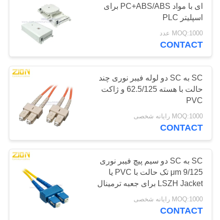
ای با مواد PC+ABS/ABS برای
37
اسپلیتر PLC
کابل هشدار امنیتی
MOQ:1000 عدد
CONTACT
SC به SC دو لوله فیبر نوری چند
حالت با هسته 62.5/125 و ژاکت
PVC
110
MOQ:1000 رایانه شخصی
CONTACT
کابل صدا و تصویر
SC به SC دو سیم پیچ فیبر نوری
9/125 μm تک حالت با PVC یا
LSZH Jacket برای جعبه ترمینال
MOQ:1000 رایانه شخصی
CONTACT
33