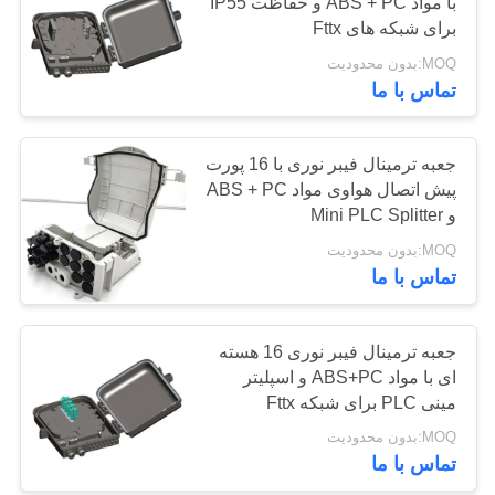
با مواد ABS + PC و حفاظت IP55
POLICY
برای شبکه های Fttx
MOQ:بدون محدودیت
132
تماس با ما
کابل کواکسیال CCTV
جعبه ترمینال فیبر نوری با 16 پورت
پیش اتصال هواوی مواد ABS + PC
و Mini PLC Splitter
MOQ:بدون محدودیت
تماس با ما
146
جعبه ترمینال فیبر نوری 16 هسته
کابل کواکسیال CATV
ای با مواد ABS+PC و اسپلیتر
مینی PLC برای شبکه Fttx
MOQ:بدون محدودیت
تماس با ما