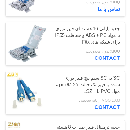
MOQ:بدون محدودیت
تماس با ما
112
کابل شبکه LAN
جعبه پایانی 16 هسته ای فیبر نوری
با مواد ABS + PC و حفاظت IP55
برای شبکه های Fttx
MOQ:بدون محدودیت
CONTACT
51
SC به SC سیم پیچ فیبر نوری
کابل مقاوم در برابر
ساده با فیبر تک حالت 9/125 μm و
مواد PVC یا LSZH
آتش
MOQ:1000 رایانه شخصی
CONTACT
جعبه ترمینال فیبر ضد آب 8 هسته