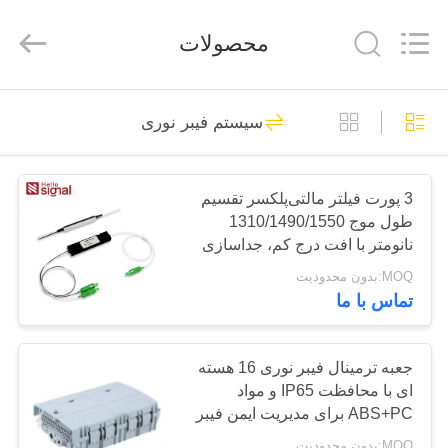
HANGZHOU
ZION
COMMUNICATION
محصولات
CO.,
LTD.
All
Rights
Reserved.
خانه
516
سیستم فیبر نوری
سیستم فیبر نوری
محصولات
3 پورت فیلتر مالتی‌پلکسر تقسیم
طول موج 1310/1490/1550
درباره
نانومتر با افت درج کم، جداسازی
ما
کانال بالا و مسیر نوری بدون
MOQ:بدون محدودیت
اپوکسی
تماس با ما
38
تور
کارخانه
جعبه ترمینال فیبر نوری 16 هسته
کابل فیبر نوری
ای با محافظت IP65 و مواد
ABS+PC برای مدیریت ایمن فیبر
کنترل
MOQ:بدون محدودیت