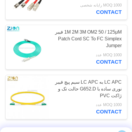
LSZH برای شبکه‌های مخابراتی
MOQ:1000 رایانه شخصی
لوازم کابلی ADSS
CONTACT
1M 2M 3M OM2 50 / 125μM فیبر
Patch Cord SC To FC Simplex
Jumper
MOQ:1000 عدد
43
CONTACT
کابل های برق فشار
ضعیف
LC APC به LC APC سیم پیچ فیبر
نوری ساده با G652.D حالت تک و
ژاکت PVC
MOQ:1000 عدد
CONTACT
74