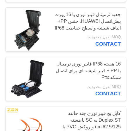
جعبه ترمینال فیبر نوری با 16 پورت
کابل کنترل صنعتی
پیش‌اتصال HUAWEI، جنس PP+
الیاف شیشه و سطح حفاظت IP68
MOQ:بدون محدودیت
CONTACT
20
16 هسته IP68 فایبر نوری ترمینال
با PP + فیبر شیشه ای برای اتصال
شبکه Fttx
مواد کابل
MOQ:بدون محدودیت
CONTACT
کابل پچ فیبر نوری چند حالته
Duplex ST به SC با هسته
96
62.5/125 um و روکش PVC یا