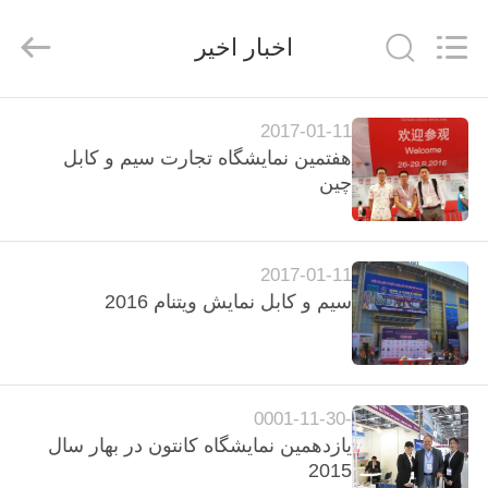
HANGZHOU
ZION
COMMUNICATION
اخبار اخیر
CO.,
LTD.
All
Rights
Reserved.
خانه
2017-01-11
هفتمین نمایشگاه تجارت سیم و کابل
محصولات
چین
درباره
2017-01-11
ما
سیم و کابل نمایش ویتنام 2016
تور
کارخانه
-0001-11-30
یازدهمین نمایشگاه کانتون در بهار سال
کنترل
2015