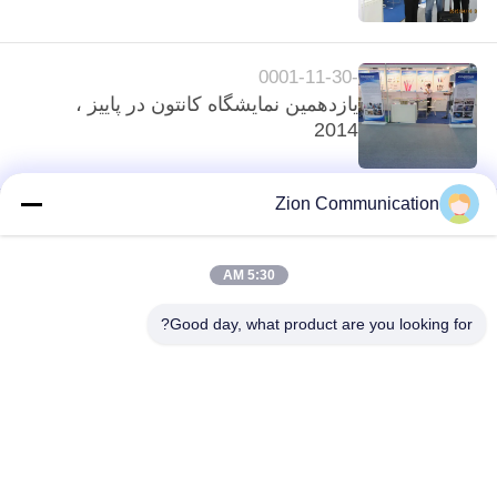
کیفیت
-0001-11-30
با
یازدهمین نمایشگاه کانتون در پاییز ،
ما
2014
تماس
بگیرید
Zion Communication
درخواست
5:30 AM
loading...
نقل قول
Good day, what product are you looking for?
دسته بندی های محبوب
همه
نقشه
سایت
کابل فیبر نوری
سیستم فیبر نوری
PRIVACY