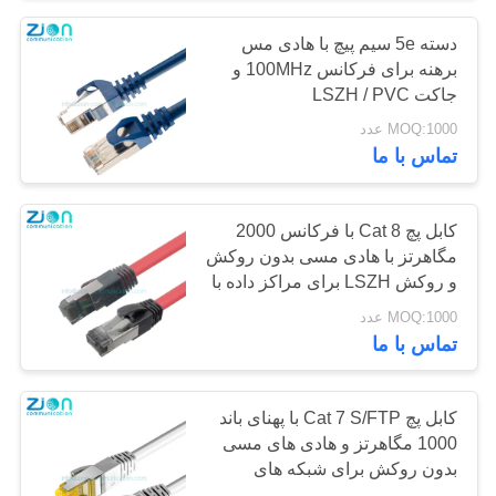
دسته 5e سیم پیچ با هادی مس
30
برهنه برای فرکانس 100MHz و
فرستنده و گیرنده
جاکت LSZH / PVC
MOQ:1000 عدد
فیبر نوری
تماس با ما
کابل پچ Cat 8 با فرکانس 2000
مگاهرتز با هادی مسی بدون روکش
و روکش LSZH برای مراکز داده با
105
سرعت بالا
MOQ:1000 عدد
تماس با ما
کابینت و قفسه
کابل پچ Cat 7 S/FTP با پهنای باند
1000 مگاهرتز و هادی های مسی
بدون روکش برای شبکه های
پرسرعت