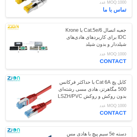
MOQ:1000 عدد
تماس با ما
112
کابل شبکه LAN
جعبه اتصال Cat.5e/6 با Krone
IDC برای کاربردهای هادی‌های
شیلددار و بدون شیلد
MOQ:1000 عدد
CONTACT
51
کابل پچ Cat 6A با حداکثر فرکانس
کابل مقاوم در برابر
500 مگاهرتز، هادی مسی رشته‌ای
بدون روکش و روکش LSZH/PVC
آتش
برای شبکه LAN
MOQ:1000 عدد
CONTACT
دسته 5e سیم پیچ با هادی مس