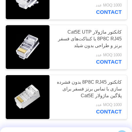
MOQ:1000 عدد
لوازم کابلی ADSS
CONTACT
کانکتور ماژولار Cat5E UTP
8P8C RJ45 با کنتاکت‌های فسفر
برنز و طراحی بدون شیلد
MOQ:1000 عدد
43
CONTACT
کابل های برق فشار
ضعیف
کانکتور 8P8C RJ45 بدون فشرده
سازی با تماس برنز فسفر برای
پلاگین ماژولار Cat5E
MOQ:1000 عدد
CONTACT
74