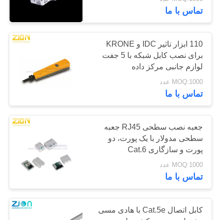
کیفیت
تماس با ما
با
66
110 ابزار تاثیر IDC و KRONE
ما
برای نصب کابل شبکه با 5 جفت
کابل کشی ساختاری
لوازم جانبی مرکز داده
تماس
مسی
MOQ:1000 عدد
بگیرید
تماس با ما
درخواست
جعبه نصب سطحی RJ45 جعبه
نقل قول
سطحی مدولار با یک پورت، دو
54
پورت و سازگاری Cat.6
کابل کواکسیال 50
نقشه
MOQ:1000 عدد
تماس با ما
سایت
اهم
کابل اتصال Cat.5e با هادی مسی
PRIVACY