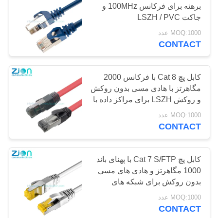
برهنه برای فرکانس 100MHz و
37
جاکت LSZH / PVC
کابل هشدار امنیتی
MOQ:1000 عدد
CONTACT
کابل پچ Cat 8 با فرکانس 2000
مگاهرتز با هادی مسی بدون روکش
و روکش LSZH برای مراکز داده با
سرعت بالا
110
MOQ:1000 عدد
CONTACT
کابل صدا و تصویر
کابل پچ Cat 7 S/FTP با پهنای باند
1000 مگاهرتز و هادی های مسی
بدون روکش برای شبکه های
پرسرعت
MOQ:1000 عدد
CONTACT
33