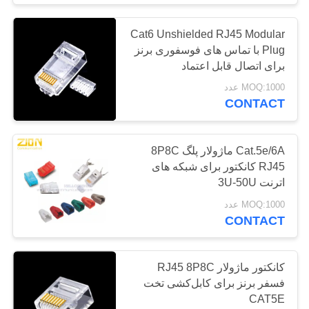
Cat6 Unshielded RJ45 Modular
کابل کنترل صنعتی
Plug با تماس های فوسفوری برنز
برای اتصال قابل اعتماد
MOQ:1000 عدد
CONTACT
20
Cat.5e/6A ماژولار پلگ 8P8C
RJ45 کانکتور برای شبکه های
اترنت 3U-50U
مواد کابل
MOQ:1000 عدد
CONTACT
کانکتور ماژولار RJ45 8P8C
فسفر برنز برای کابل‌کشی تخت
96
CAT5E