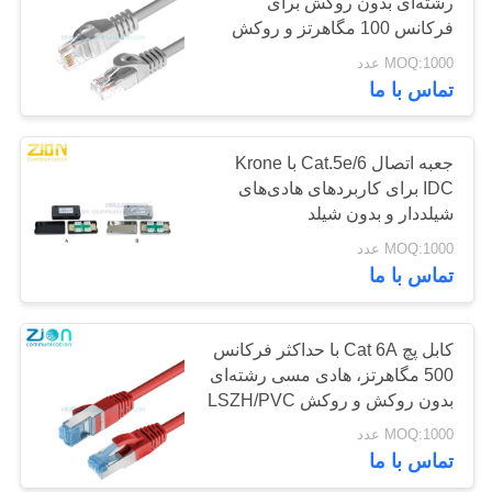
رشته‌ای بدون روکش برای
POLICY
فرکانس 100 مگاهرتز و روکش
LSZH
MOQ:1000 عدد
132
تماس با ما
کابل کواکسیال CCTV
جعبه اتصال Cat.5e/6 با Krone
IDC برای کاربردهای هادی‌های
شیلددار و بدون شیلد
MOQ:1000 عدد
تماس با ما
146
کابل پچ Cat 6A با حداکثر فرکانس
کابل کواکسیال CATV
500 مگاهرتز، هادی مسی رشته‌ای
بدون روکش و روکش LSZH/PVC
برای شبکه LAN
MOQ:1000 عدد
تماس با ما