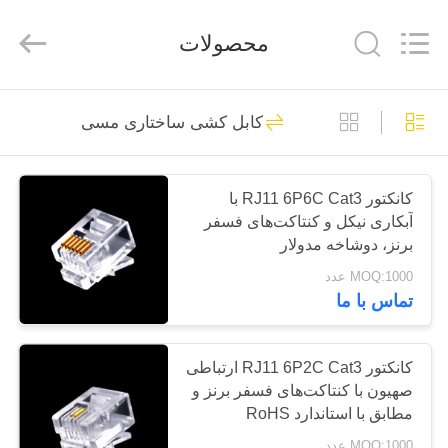
HANGZHOU
ZION
COMMUNICATION
محصولات
CO.,
LTD.
All
Rights
Reserved.
خانه
516
کابل کشی ساختاری مسی
سیستم فیبر نوری
محصولات
کانکتور RJ11 6P6C Cat3 با
آبکاری نیکل و کنتاکت‌های فسفر
درباره
برنز، دوشاخه مدولار
ما
MOQ:1000 عدد
تماس با ما
38
تور
کارخانه
کانکتور RJ11 6P2C Cat3 ارتباطی
کابل فیبر نوری
صهیون با کنتاکت‌های فسفر برنز و
مطابق با استاندارد RoHS
کنترل
MOQ:1000 عدد