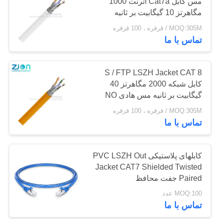
مس کابل Cat7a اترنت 1000
POLICY
مگاهرتز 10 گیگابیت بر ثانیه
MOQ:305M / قرقره ، 100 قرقره
132
تماس با ما
کابل کواکسیال CCTV
S / FTP LSZH Jacket CAT 8
کابل شبکه 2000 مگاهرتز 40
گیگابیت بر ثانیه مس هادی NO
7112436
MOQ:305M / قرقره ، 100 قرقره
تماس با ما
146
کابلهای پلاستیکی PVC LSZH Out
کابل کواکسیال CATV
Jacket CAT7 Shielded Twisted
Paired جفت محافظ
MOQ:100 عدد
تماس با ما