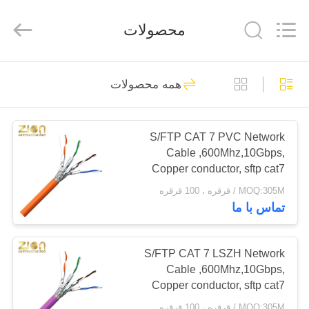
HANGZHOU
ZION
COMMUNICATION
محصولات
CO.,
LTD.
All
Rights
Reserved.
خانه
516
همه محصولات
سیستم فیبر نوری
محصولات
S/FTP CAT 7 PVC Network
Cable ,600Mhz,10Gbps,
درباره
Copper conductor, sftp cat7
ما
ethernet cable, cat7 lan cable
MOQ:305M / قرقره ، 100 قرقره
NO 7112402
تماس با ما
38
تور
کارخانه
S/FTP CAT 7 LSZH Network
کابل فیبر نوری
Cable ,600Mhz,10Gbps,
Copper conductor, sftp cat7
کنترل
ethernet cable, cat7 lan cable
MOQ:305M / قرقره ، 100 قرقره