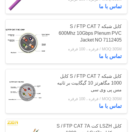
کیفیت
NO 7112406
تماس با ما
با
66
کابل شبکه S / FTP CAT 7
ما
600Mhz 10Gbps Plenum PVC
کابل کشی ساختاری
Jacket NO 7112405
تماس
مسی
MOQ:305M / قرقره ، 100 قرقره
بگیرید
تماس با ما
درخواست
کابل شبکه S / FTP CAT 7 کابل
نقل قول
1000 مگاهرتز 10 گیگابیت بر ثانیه
54
مس پی وی سی
کابل کواکسیال 50
نقشه
MOQ:305M / قرقره ، 100 قرقره
تماس با ما
سایت
اهم
کابل LSZH کت S / FTP CAT 7A
PRIVACY