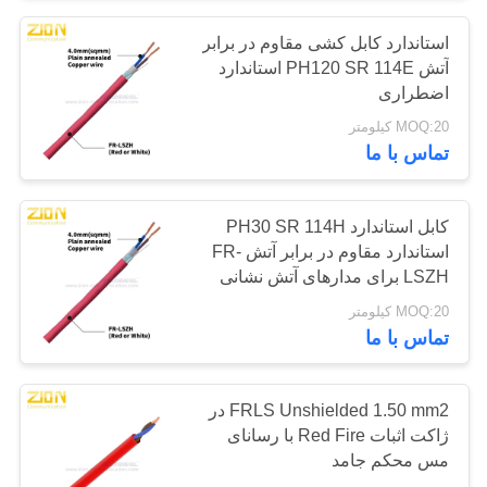
استاندارد کابل کشی مقاوم در برابر
30
آتش PH120 SR 114E استاندارد
فرستنده و گیرنده
اضطراری
MOQ:20 کیلومتر
فیبر نوری
تماس با ما
کابل استاندارد PH30 SR 114H
استاندارد مقاوم در برابر آتش FR-
LSZH برای مدارهای آتش نشانی
105
MOQ:20 کیلومتر
تماس با ما
کابینت و قفسه
FRLS Unshielded 1.50 mm2 در
ژاکت اثبات Red Fire با رسانای
مس محکم جامد