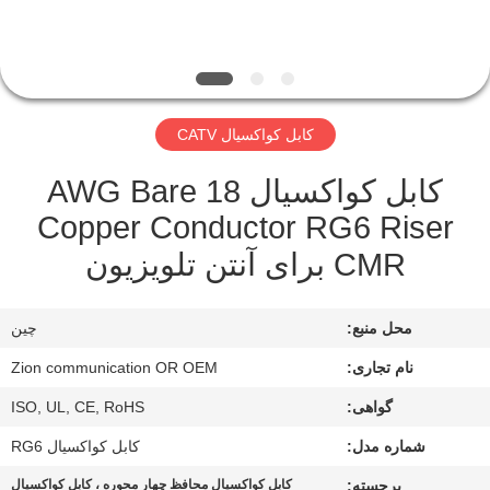
کیفیت
با
ما
کابل کواکسیال CATV
تماس
کابل کواکسیال 18 AWG Bare
بگیرید
Copper Conductor RG6 Riser
CMR برای آنتن تلویزیون
درخواست
نقل قول
محل منبع:
چين
نقشه
نام تجاری:
Zion communication OR OEM
سایت
گواهی:
ISO, UL, CE, RoHS
شماره مدل:
کابل کواکسیال RG6
PRIVACY
برجسته:
کابل کواکسیال محافظ چهار محوره ، کابل کواکسیال