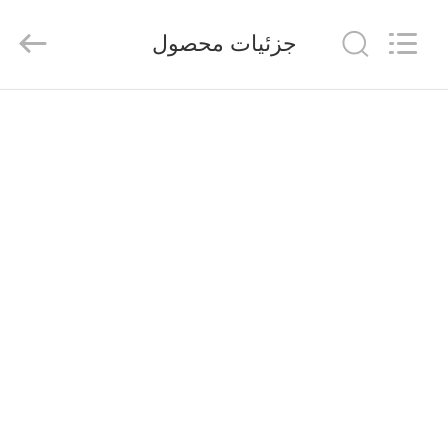
HANGZHOU
ZION
COMMUNICATION
جزئیات محصول
CO.,
LTD.
All
Rights
Reserved.
خانه
محصولات
درباره
ما
تور
کارخانه
کنترل