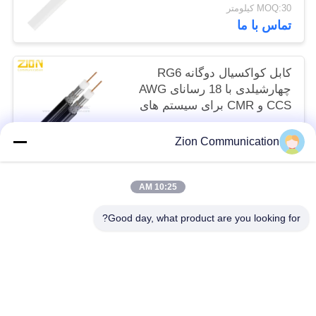
CATV
MOQ:30 کیلومتر
تماس با ما
کابل کواکسیال دوگانه RG6
چهارشیلدی با 18 رسانای AWG
CCS و CMR برای سیستم های
CATV MATV
MOQ:30 کیلومتر
Zion Communication
تماس با ما
10:25 AM
دسته بندی های محبوب
همه
Good day, what product are you looking for?
کابل فیبر نوری
سیستم فیبر نوری
کابل کواکسیال 50 اهم
کابل کشی ساختاری مسی