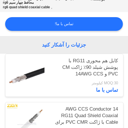
محافظ چهار سیم rg6
POLICY
,
rg6 quad shield coaxial cable
تماس با ما!
جزئیات را آشکار کنید
کابل هم محوری RG11 با
پوشش شیلد 90٪ ژاکت CM
PVC و 14AWG CCS
Conductor برای سیستم های
MOQ:30 کیلومتر
CATV
تماس با ما
14 AWG CCS Conductor
RG11 Quad Shield Coaxial
Cable با ژاکت PVC CMR برای