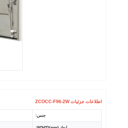
اطلاعات جزئیات ZCOCC-F96-2W
جنس:
ابعاد W*H*D(mm):