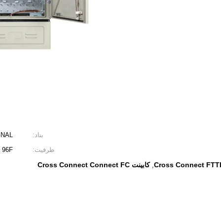
بناد:
GNAL
ظرفیت:
96F
کابینت Cross Connect Connect FC
,