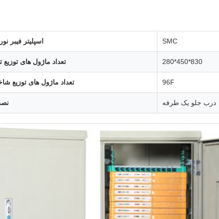
SMC
اسپلیتر فیبر نور
830*450*280
تعداد ماژول های توزیع تن
96F
تعداد ماژول های توزیع شاخ
درب جلو یک طرفه
نصب