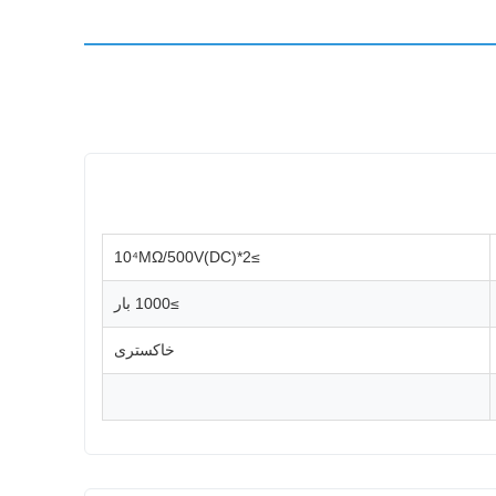
≥2*10⁴MΩ/500V(DC)
≥1000 بار
خاکستری