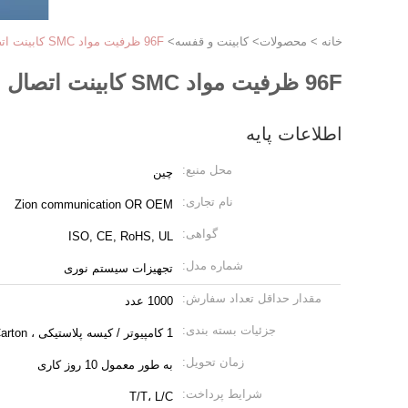
خانه
>
محصولات
>
کابینت و قفسه
>
96F ظرفیت مواد SMC کابینت اتصال متقاطع فیبر نوری با نوع اتصال SC FC برای FTTH
96F ظرفیت مواد SMC کابینت اتصال متقاطع فیبر نوری با نوع اتصال SC FC برای FTTH
اطلاعات پایه
محل منبع:
چین
نام تجاری:
Zion communication OR OEM
گواهی:
ISO, CE, RoHS, UL
شماره مدل:
تجهیزات سیستم نوری
مقدار حداقل تعداد سفارش:
1000 عدد
جزئیات بسته بندی:
1 کامپیوتر / کیسه پلاستیکی ، PCS / Carton
زمان تحویل:
به طور معمول 10 روز کاری
شرایط پرداخت:
T/T، L/C