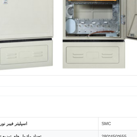
SMC
اسپلیتر فیبر نور
655*450*280
تعداد ماژول های توزیع تن