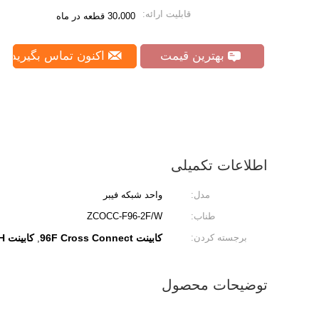
قابلیت ارائه:
30،000 قطعه در ماه
بهترین قیمت
اکنون تماس بگیرید
اطلاعات تکمیلی
مدل:
واحد شبکه فیبر
طناب:
ZCOCC-F96-2F/W
برجسته کردن:
کابینت 96F Cross Connect
کابینت Cross Connect FTTH
,
توضیحات محصول