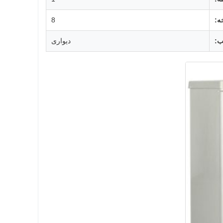
ه:
8
:
دیواری