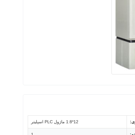
ی:
12*1:8 ماژول PLC اسپلیتر
ه:
1