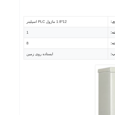
ی:
12*1:8 ماژول PLC اسپلیتر
ه:
1
ه:
8
:
ایستاده روی زمین