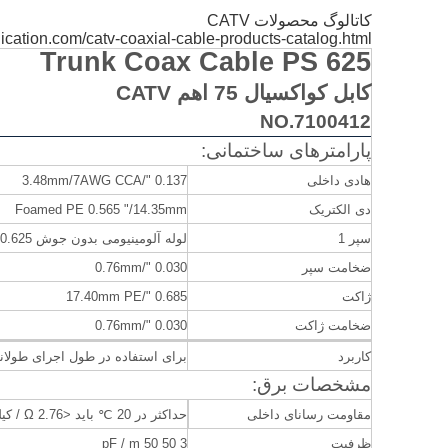
کاتالوگ محصولات CATV
cation.com/catv-coaxial-cable-products-catalog.html
Trunk Coax Cable PS 625
کابل کواکسیال 75 اهم CATV
NO.7100412
پارامترهای ساختمانی:
هادی داخلی
0.137 "/3.48mm/7AWG CCA
دی الکتریک
Foamed PE 0.565 "/14.35mm
سپر 1
لوله آلومینیومی بدون جوش 0.625 "/15.88mm
ضخامت سپر
0.030 "/0.76mm
ژاکت
0.685 "/17.40mm PE
ضخامت ژاکت
0.030 "/0.76mm
کاربرد
برای استفاده در طول اجرای طولانی TV
مشخصات برق:
مقاومت رسانای داخلی
حداکثر
در 20
℃
باید <2.76 Ω / کیلومتر باشد
ظرفیت
3 50 50 pF / m