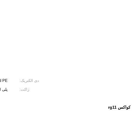
دی الکتریک:
d PE
ژاکت:
پلی ا
کواکس rg11