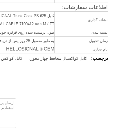
اطلاعات سفارشات:
کابل HELLOSIGNAL Trunk Coax PS 625
نشانه گذاری
AL CABLE 7100412 ××× M / FT
بسته بندی
طول پرسیده شده روی قرقره چوبی
زمان تحویل
به طور معمول 25 روز پس از دریافت سپرده.
HELLOSIGNAL
OEM
نام تجاری
®
برچسب:
کابل کواکسیال محافظ چهار محور
,
کابل کواکس rg11