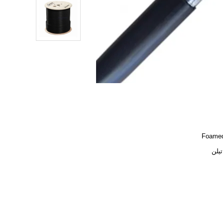
Foame
تیلن