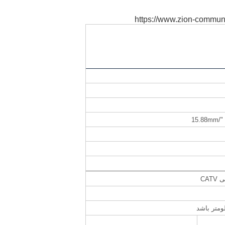
https://www.zion-communi
CA