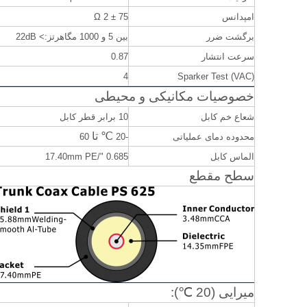
امپدانس
75 ± 2 Ω
برگشت ضرر
بین 5 و 1000 مگاهرتز:> 22dB
سرعت انتشار
0.87
4
Sparker Test (VAC)
خصوصیات مکانیکی و محیطی
شعاع خم کابل
10 برابر قطر کابل
℃
تا
محدوده دمای عملیاتی
-20
60
الماس کابل
0.685 "/17.40mm PE
سطح مقطع
میرایی (20 ℃):