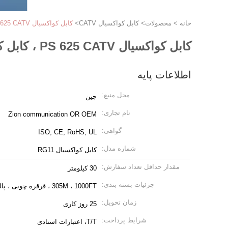
خانه
>
محصولات
>
کابل کواکسیال CATV
>
کابل کواکسیال PS 625 CATV ، کابل کواکسیال 7 Awg با طول عمر طولانی برای استفاده
کابل کواکسیال PS 625 CATV ، کابل کواکسیال 7 Awg با طول عمر طولانی برای استفاده
اطلاعات پایه
محل منبع:
چين
نام تجاری:
Zion communication OR OEM
گواهی:
ISO, CE, RoHS, UL
شماره مدل:
کابل کواکسیال RG11
مقدار حداقل تعداد سفارش:
30 کیلومتر
جزئیات بسته بندی:
305M ، 1000FT ، قرقره چوبی ، پالت
زمان تحویل:
25 روز کاری
شرایط پرداخت:
T/T، اعتبارات اسنادی